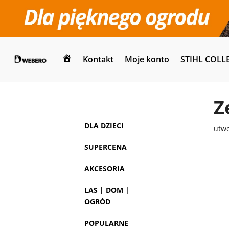
Kontakt
Moje konto
STIHL COLL
Dom
Z
DLA DZIECI
utw
SUPERCENA
AKCESORIA
LAS | DOM |
OGRÓD
POPULARNE