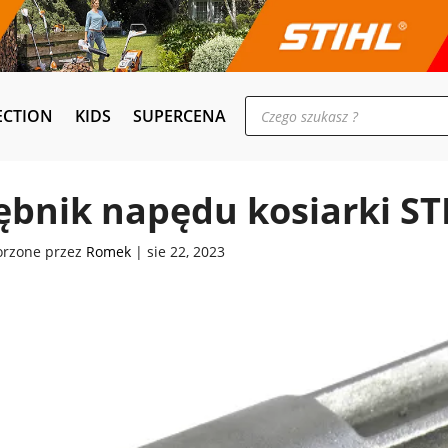
Wyszukiwarka
ECTION
KIDS
SUPERCENA
produktów
ębnik napędu kosiarki ST
orzone przez
Romek
|
sie 22, 2023