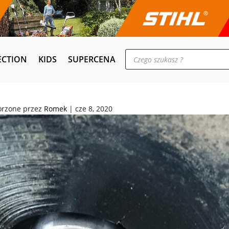
Wyszukiwarka
ECTION
KIDS
SUPERCENA
produktów
orzone przez
Romek
|
cze 8, 2020