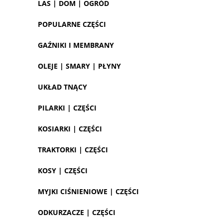
LAS | DOM | OGRÓD
POPULARNE CZĘŚCI
GAŹNIKI I MEMBRANY
OLEJE | SMARY | PŁYNY
UKŁAD TNĄCY
PILARKI | CZĘŚCI
KOSIARKI | CZĘŚCI
TRAKTORKI | CZĘŚCI
KOSY | CZĘŚCI
MYJKI CIŚNIENIOWE | CZĘŚCI
ODKURZACZE | CZĘŚCI