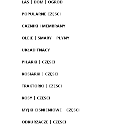
LAS | DOM | OGRÓD
POPULARNE CZĘŚCI
GAŹNIKI I MEMBRANY
OLEJE | SMARY | PŁYNY
UKŁAD TNĄCY
PILARKI | CZĘŚCI
KOSIARKI | CZĘŚCI
TRAKTORKI | CZĘŚCI
KOSY | CZĘŚCI
MYJKI CIŚNIENIOWE | CZĘŚCI
ODKURZACZE | CZĘŚCI