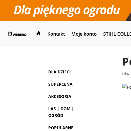
Kontakt
Moje konto
STIHL COLL
Dom
P
DLA DZIECI
utw
SUPERCENA
AKCESORIA
LAS | DOM |
OGRÓD
POPULARNE